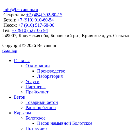
info@bercanum.ru
Секретарь:
+7 (484) 392-80-15
Бетон:
+7 (910) 910-60-54
Песок:
+7 (910) 517-68-06
Тел:
+7 (910) 527-06-94
249007, Калужская обл, Боровский р-н, Кривское д, ул. Сельск
Copyright © 2026 Bercanum
Goto Top
Главная
О компании
Производство
Лаборатория
Услуги
Партнеры
Прайс-лист
Бетон
Товарный бетон
Раствор бетона
Карьеры
Болотское
Песок намывной Болотское
Потресово