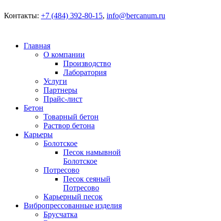
Контакты:
+7 (484) 392-80-15
,
info@bercanum.ru
Главная
О компании
Производство
Лаборатория
Услуги
Партнеры
Прайс-лист
Бетон
Товарный бетон
Раствор бетона
Карьеры
Болотское
Песок намывной
Болотское
Потресово
Песок сеяный
Потресово
Карьерный песок
Вибропреcсованные изделия
Брусчатка